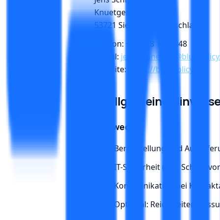
Knuetgenstr. 12
53721 Siegburg, Deutschland
Telefon: +49 178 1482348
E-Mail:
jens.schneider@bluepolicy
Website:
https://bluepolicy.ai
2. Allgemeine Hinweis
2.1 Zwecke
Bereitstellung und Ausliefe
IT-Sicherheit (z. B. Schutz 
Kommunikation bei Kontakt
Optional: Reichweitenmessu