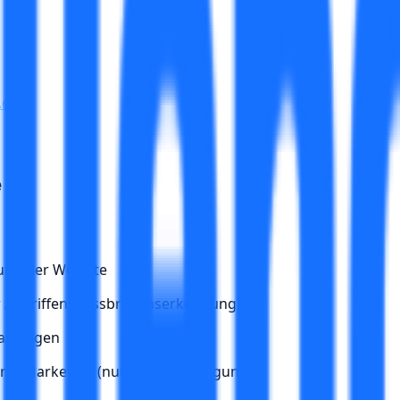
.de
e
rung der Website
vor Angriffen, Missbrauchserkennung)
anfragen
ng/Marketing (nur nach Einwilligung)