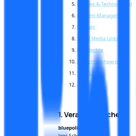
Cookies & Technologien
Content-Management
Kontakt
Social Media Links
Ihre Rechte
Aufsichtsbehoerde
SSL/TLS
Aktualitaet
1. Verantwortlicher
bluepolicy
Jens Schneider