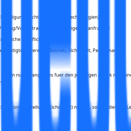
Einwilligung (nicht notwendige Technologien)
Vertrag/Vorvertragliches (z. B. Angebotsanfragen)
echtliche Verpflichtung
erechtigtes Interesse (Betrieb, Sicherheit, Performance)
aten nur, solange dies fuer den jeweiligen Zweck notwendig
nt.
sting, Content Delivery, Sicherheit) nur ein, soweit dies zur