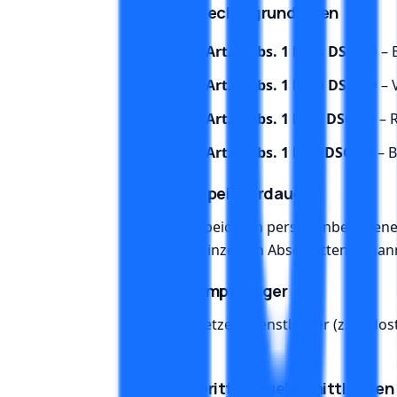
2.2 Rechtsgrundlagen
Art. 6 Abs. 1 lit. a DSGVO
– 
Art. 6 Abs. 1 lit. b DSGVO
– 
Art. 6 Abs. 1 lit. c DSGVO
– R
Art. 6 Abs. 1 lit. f DSGVO
– B
2.3 Speicherdauer
Wir speichern personenbezogene D
den einzelnen Abschnitten genan
2.4 Empfaenger
Wir setzen Dienstleister (z. B. Ho
ist.
2.5 Drittlanduebermittlungen