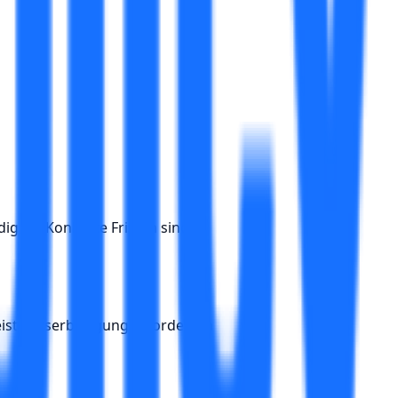
 ist. Konkrete Fristen sind in
 Leistungserbringung erforderlich