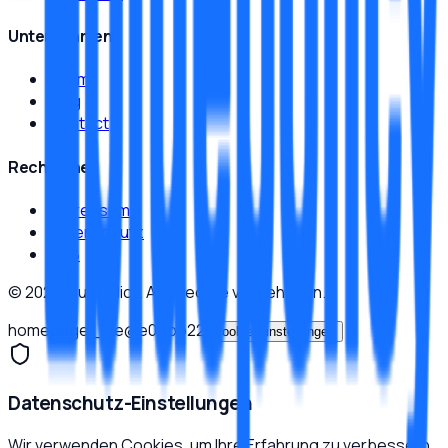
Unternehmen
Team
Blog
Contact
Rechtliches
Impressum
Datenschutz
AGB
©
2026
Bluepolicy.
Alle Rechte vorbehalten.
homepage_live
@
e0ebb22
Cookie-Einstellungen
Datenschutz-Einstellungen
Wir verwenden Cookies, um Ihre Erfahrung zu verbessern.