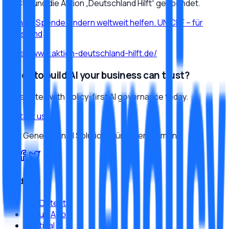
UNICEF und die Aktion „Deutschland Hilft“ gespendet.
Mit Ihrer Spende Kindern weltweit helfen. UNICEF – für
jedes Kind
https://www.aktion-deutschland-hilft.de/
Ready to build AI your business can trust?
Get started with policy-first AI governance today.
Contact us
Next Generation AI Solutions für Unternehmen.
Produkte
JamDetect
MeruX App
Sentinal AI