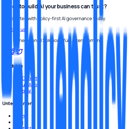
Ready to build AI your business can trust?
Get started with policy-first AI governance today.
Contact us
Next Generation AI Solutions für Unternehmen.
Produkte
JamDetect
MeruX App
Sentinal AI
Unternehmen
Team
Blog
Contact