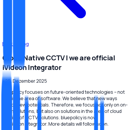
Back to Blog
Cloud Native CCTV | we are official
iVideon Integrator
•
25. Dezember 2025
bluepolicy focuses on future-oriented technologies – not
only in the area of software. We believe that new ways
unlock new potentials. Therefore, we focus not only on on-
prem solutions, but also on solutions in the area of cloud
hosting of CCTV solutions. bluepolicy is now
an iVideon Integrator. More details will follow soon.