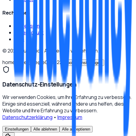
Rechtliches
Impressum
Datenschutz
AGB
©
2026
Bluepolicy.
Alle Rechte vorbehalten.
homepage_live
@
e0ebb22
Cookie-Einstellungen
Datenschutz-Einstellungen
Wir verwenden Cookies, um Ihre Erfahrung zu verbessern.
Einige sind essenziell, während andere uns helfen, diese
Website und Ihre Erfahrung zu verbessern.
Datenschutzerklärung
•
Impressum
Einstellungen
Alle ablehnen
Alle akzeptieren